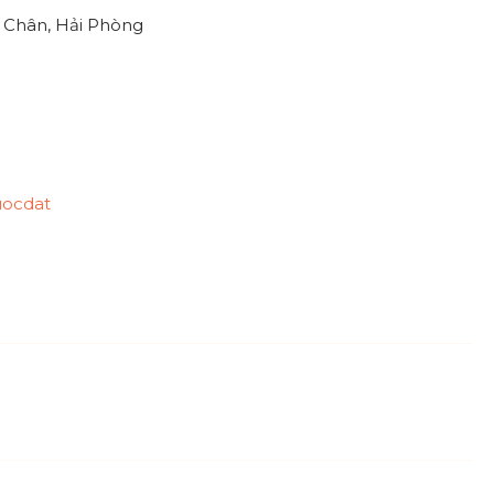
ê Chân, Hải Phòng
uocdat