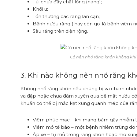
Túi chứa đầy chất lỏng (nang);
Khối u;
Tổn thương các răng lân cận;
Bệnh nướu răng ( hay còn gọi là bệnh viêm 
Sâu răng trên diện rộng.
Có nên nhổ răng khôn không khi
3. Khi nào không nên nhổ răng k
Không nhổ răng khôn nếu chúng bị va chạm nhưng 
va đập hoặc chưa đâm xuyên qua bề mặt nướu có th
khuẩn có thể bị mắc kẹt xung quanh mép của răng
Viêm phúc mạc – khi mảng bám gây nhiễm 
Viêm mô tế bào – một bệnh nhiễm trùng do vi
Áp xe – tụ mủ trong răng khôn hoặc mô xun