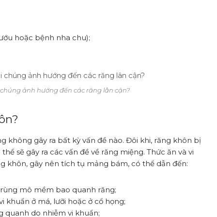
nướu hoặc bệnh nha chu);
 chúng ảnh hướng đến các răng lân cận?
hôn?
không gây ra bất kỳ vấn đề nào. Đôi khi, răng khôn bị
ể sẽ gây ra các vấn đề về răng miệng. Thức ăn và vi
 khôn, gây nên tích tụ mảng bám, có thể dẫn đến:
trùng mô mềm bao quanh răng;
 khuẩn ở má, lưỡi hoặc ở cổ họng;
g quanh do nhiễm vi khuẩn;