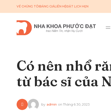
VỀ CHÚNG TÔI
BẢNG GIÁ
LIÊN HỆ
ĐẶT LỊCH HẸN
Có nên nhổ r
từ bác sĩ của
by
admin
on
Tháng 6 30, 2023