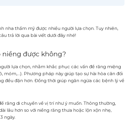
nh nha thẩm mỹ được nhiều người lựa chọn. Tuy nhiên,
 trả lời qua bài viết dưới đây nhé!
có niềng được không?
 người lựa chọn, nhằm khắc phục các vấn đề răng miệng
hô, móm,…). Phương pháp này giúp tạo sự hài hòa cân đối
ng đều đặn hơn. Đồng thời giúp ngăn ngừa các bệnh lý về
để răng di chuyển về vị trí như ý muốn. Thông thường,
ài lâu hơn so với niềng răng thưa hoặc lộn xộn nhẹ,
3 ngày.