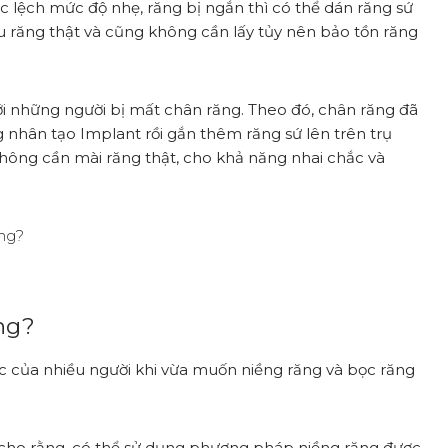
c lệch mức độ nhẹ, răng bị ngắn thì có thể dán răng sứ
 răng thật và cũng không cần lấy tủy nên bảo tồn răng
với những người bị mất chân răng. Theo đó, chân răng đã
g nhân tạo Implant rồi gắn thêm răng sứ lên trên trụ
không cần mài răng thật, cho khả năng nhai chắc và
ng?
c của nhiều người khi vừa muốn niềng răng và bọc răng
cho rằng, có thể sử dụng phương pháp niềng răng được