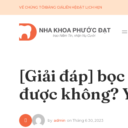
VỀ CHÚNG TÔI
BẢNG GIÁ
LIÊN HỆ
ĐẶT LỊCH HẸN
[Giải đáp] bọc
được không? Ý
by
admin
on
Tháng 6 30, 2023