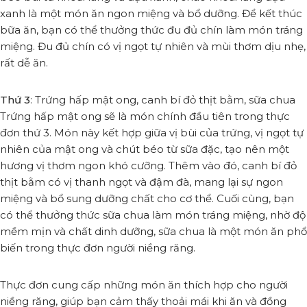
xanh là một món ăn ngon miệng và bổ dưỡng. Để kết thúc
bữa ăn, bạn có thể thưởng thức đu đủ chín làm món tráng
miệng. Đu đủ chín có vị ngọt tự nhiên và mùi thơm dịu nhẹ,
rất dễ ăn.
Thứ 3
: Trứng hấp mật ong, canh bí đỏ thịt bằm, sữa chua
Trứng hấp mật ong sẽ là món chính đầu tiên trong thực
đơn thứ 3. Món này kết hợp giữa vị bùi của trứng, vị ngọt tự
nhiên của mật ong và chút béo từ sữa đặc, tạo nên một
hương vị thơm ngon khó cưỡng. Thêm vào đó, canh bí đỏ
thịt bằm có vị thanh ngọt và đậm đà, mang lại sự ngon
miệng và bổ sung dưỡng chất cho cơ thể. Cuối cùng, bạn
có thể thưởng thức sữa chua làm món tráng miệng, nhờ độ
mềm mịn và chất dinh dưỡng, sữa chua là một món ăn phổ
biến trong thực đơn người niềng răng.
Thực đơn cung cấp những món ăn thích hợp cho người
niềng răng, giúp bạn cảm thấy thoải mái khi ăn và đồng