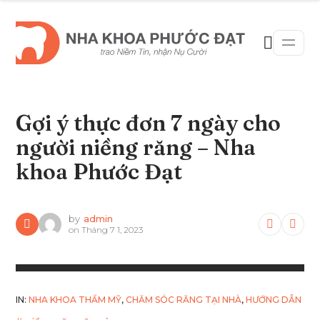
Gợi ý thực đơn 7 ngày cho
người niềng răng – Nha
khoa Phước Đạt
by
admin
on
Tháng 7 1, 2023
IN:
NHA KHOA THẨM MỸ
,
CHĂM SÓC RĂNG TẠI NHÀ
,
HƯỚNG DẪN