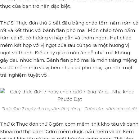
thực của bạn trở nên đặc biệt.
Thứ 5
: Thực đơn thứ 5 bắt đầu bằng cháo tôm nấm rơm cà
rốt và kết thúc với bánh flan phô mai. Món cháo tôm nấm
rơm cà rốt có hương vị hấp dẫn và thơm ngon. Hạt cháo
mềm kết hợp với vị ngọt của rau củ tạo ra một hương vị
ngọt và thanh. Điều này giúp món ăn dễ nhai mà không
gây đau nhức hàm. Bánh flan phô mai là món tráng miệng
với độ mềm mịn và vị béo nhẹ của phô mai, tạo nên một
trải nghiệm tuyệt vời.
Thực đơn 7 ngày cho người niềng răng – Cháo tôm nấm rơm cà rốt
Thứ 6
: Thực đơn thứ 6 gồm cơm mềm, thịt kho tàu và canh
khoai mỡ thịt băm. Cơm mềm được nấu mềm và ăn kèm
với thịt kho tàu sẽ tạo ra một bữa ăn thơm ngon. Thịt kho