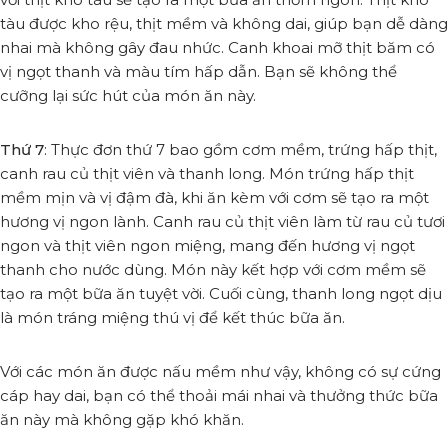
tàu được kho rệu, thịt mềm và không dai, giúp bạn dễ dàng
nhai mà không gây đau nhức. Canh khoai mỡ thịt băm có
vị ngọt thanh và màu tím hấp dẫn. Bạn sẽ không thể
cưỡng lại sức hút của món ăn này.
Thứ 7
: Thực đơn thứ 7 bao gồm cơm mềm, trứng hấp thịt,
canh rau củ thịt viên và thanh long. Món trứng hấp thịt
mềm mịn và vị đậm đà, khi ăn kèm với cơm sẽ tạo ra một
hương vị ngon lành. Canh rau củ thịt viên làm từ rau củ tươi
ngon và thịt viên ngon miệng, mang đến hương vị ngọt
thanh cho nước dùng. Món này kết hợp với cơm mềm sẽ
tạo ra một bữa ăn tuyệt vời. Cuối cùng, thanh long ngọt dịu
là món tráng miệng thú vị để kết thúc bữa ăn.
Với các món ăn được nấu mềm như vậy, không có sự cứng
cáp hay dai, bạn có thể thoải mái nhai và thưởng thức bữa
ăn này mà không gặp khó khăn.