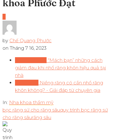
khoa Phước Đạt
0
by
Chế Quang Phước
on
Tháng 7 16, 2023
Previous Post
“Mách bạn” những cách
giảm đau khi nhổ răng khôn hiệu quả tại
nhà
Next Post
Niềng răng có cần nhổ răng
khôn không? - Giải đáp từ chuyên gia
In:
Nha khoa thẩm mỹ
bọc răng sứ cho răng sâu
quy trình bọc răng sứ
cho răng sâu
răng sâu