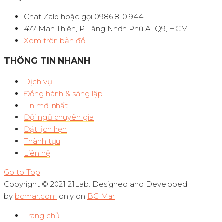
Chat Zalo hoặc gọi 0986.810.944
477 Man Thiện, P Tăng Nhơn Phú A, Q9, HCM
Xem trên bản đồ
THÔNG TIN NHANH
Dịch vụ
Đồng hành & sáng lập
Tin mới nhất
Đội ngũ chuyên gia
Đặt lịch hẹn
Thành tựu
Liên hệ
Go to Top
Copyright © 2021 21Lab. Designed and Developed
by
bcmar.com
only on
BC Mar
Trang chủ