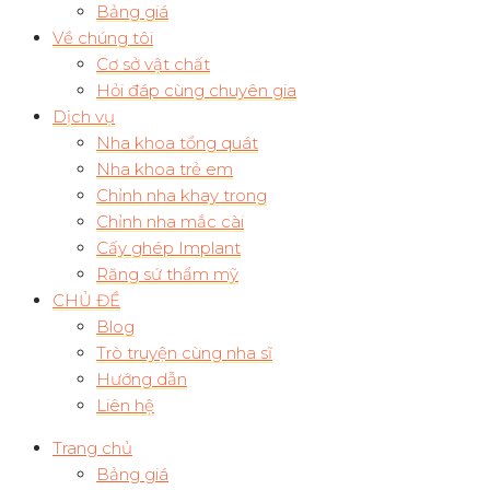
Bảng giá
Về chúng tôi
Cơ sở vật chất
Hỏi đáp cùng chuyên gia
Dịch vụ
Nha khoa tổng quát
Nha khoa trẻ em
Chỉnh nha khay trong
Chỉnh nha mắc cài
Cấy ghép Implant
Răng sứ thẩm mỹ
CHỦ ĐỀ
Blog
Trò truyện cùng nha sĩ
Hướng dẫn
Liên hệ
Trang chủ
Bảng giá